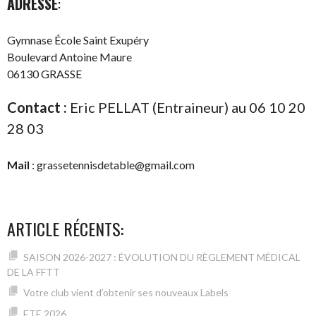
ADRESSE
:
Gymnase École Saint Exupéry
Boulevard Antoine Maure
06130 GRASSE
Contact :
Eric PELLAT (Entraineur) au 06 10 20
28 03
Mail
: grassetennisdetable@gmail.com
ARTICLE RÉCENTS:
SAISON 2026-2027 : ÉVOLUTION DU RÈGLEMENT MÉDICAL
DE LA FFTT
Votre club vient d’obtenir ses nouveaux Labels
ETE 2026