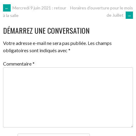
NAVIGATION
←
Mercredi 9 juin 2021 : retour
Horaires d’ouverture pour le mois
de Juillet
→
à la salle
DES
DÉMARREZ UNE CONVERSATION
ARTICLES
Votre adresse e-mail ne sera pas publiée.
Les champs
obligatoires sont indiqués avec
*
Commentaire
*