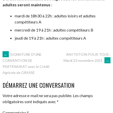
adultes seront maintenus
:
mardi de 18h30 à 22h : adultes loisirs et adultes
compétiteurs A
mercredi de 19 à 21h : adultes compétiteurs B
jeudi de 19 à 21h : adultes compétiteurs A
NAVIGATION
←
SIGNATURE D’UNE
INVITATION POUR TOUS :
Mardi 23 novembre 2021
→
CONVENTION DE
PARTENARIAT avec le Crédit
DES
Agricole de GRASSE
ARTICLES
DÉMARREZ UNE CONVERSATION
Votre adresse e-mail ne sera pas publiée.
Les champs
obligatoires sont indiqués avec
*
Commentaire
*