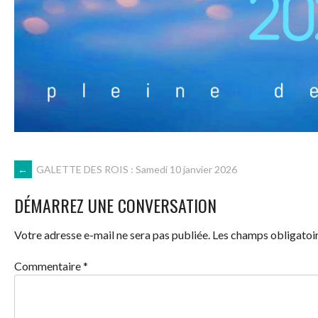
NAVIGATION
←
GALETTE DES ROIS : Samedi 10 janvier 2026
DÉMARREZ UNE CONVERSATION
DES
Votre adresse e-mail ne sera pas publiée.
Les champs obligatoir
ARTICLES
Commentaire
*