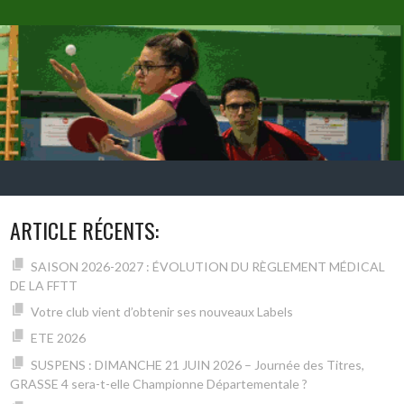
ARTICLE RÉCENTS:
SAISON 2026-2027 : ÉVOLUTION DU RÈGLEMENT MÉDICAL
DE LA FFTT
Votre club vient d’obtenir ses nouveaux Labels
ETE 2026
SUSPENS : DIMANCHE 21 JUIN 2026 – Journée des Titres,
GRASSE 4 sera-t-elle Championne Départementale ?