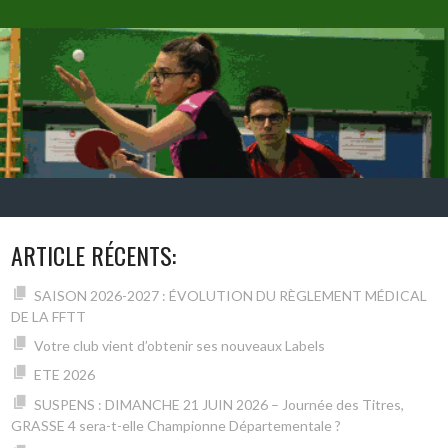
ARTICLE RÉCENTS:
SAISON 2026-2027 : ÉVOLUTION DU RÈGLEMENT MÉDICAL
DE LA FFTT
Votre club vient d’obtenir ses nouveaux Labels
ETE 2026
SUSPENS : DIMANCHE 21 JUIN 2026 – Journée des Titres,
GRASSE 4 sera-t-elle Championne Départementale ?